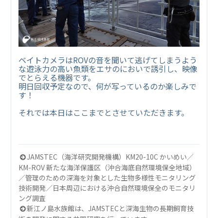
ベイトカメラはROVの音を聞いて逃げてしまうよう
な遊泳力の高い魚類をエサのにおいで誘引し、映像
でとらえる機器です。
明日回収予定なので、何が写っているのか楽しみで
す！
それでは本日はここまでとさせていただきます。
JAMSTEC（海洋研究開発機構）KM20-10C かいめい／
KM-ROV 新たな海洋保護区（沖合海底自然環境保全地域）
／管理のための深海を対象とした生物多様性モニタリング
技術開発／日本周辺における沖合自然環境保全のモニタリ
ング調査
新江ノ島水族館は、JAMSTECと深海生物の長期飼育技