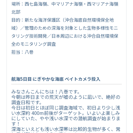
場所：西七島海嶺、中マリアナ海嶺・西マリアナ海嶺
北部
目的：新たな海洋保護区（沖合海底自然環境保全地
域）／管理のための深海を対象とした生物多様性モニ
タリング技術開発／日本周辺における沖合自然環境保
全のモニタリング調査
担当：八巻
航海5日目 にぎやかな海底 ベイトカメラ投入
みなさんこんにちは！八巻です。
今朝は昨日までの荒天が嘘のように凪いで、絶好の
調査日和です。
今日は初日とほぼ同じ調査海域で、初日より少し浅
い水深約 400m前後がターゲット。いよいよ楽しみ
にしていた、やや浅い水深での潜航調査が始まりま
す！
深海といえども浅い水深帯は比較的生物が多く、常