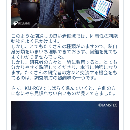
このような潮通しの良い岩礁域では、固着性の刺胞
動物をよく見かけます。
しかし、とてもたくさんの種類がいますので、私自
身分類をいまいち理解できておらず、図鑑を見ても
よくわかりませんでした。
しかし、研究者の方々と一緒に観察すると、とても
分かりやすく説明してくださり、本当に勉強になり
ます。たくさんの研究者の方々と交流する機会をも
てるのは、調査航海の醍醐味の一つです。
さて、KM-ROVでしばらく進んでいくと、右側の方
になにやら見慣れない白いものが見えてきました。