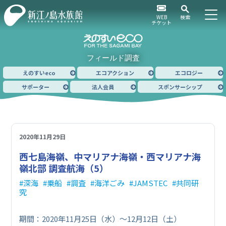
WEB
検索
チケット
フィールド調査
えのすいeco
エコアクション
エコロジー
サポーター
法人会員
スポンサーシップ
2020年11月29日
西七島海嶺、中マリアナ海嶺・西マリアナ海
嶺北部 調査航海（5）
深海
乗船
調査
海洋ごみ
JAMSTEC
共同研
究
期間：2020年11月25日（水）～12月12日（土）