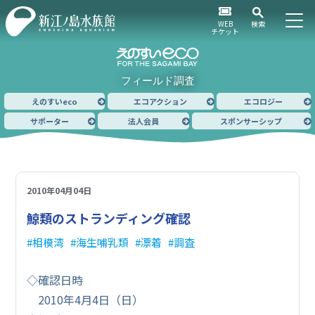
WEB
検索
チケット
フィールド調査
えのすいeco
エコアクション
エコロジー
サポーター
法人会員
スポンサーシップ
2010年04月04日
鯨類のストランディング確認
相模湾
海生哺乳類
漂着
調査
◇確認日時
2010年4月4日（日）