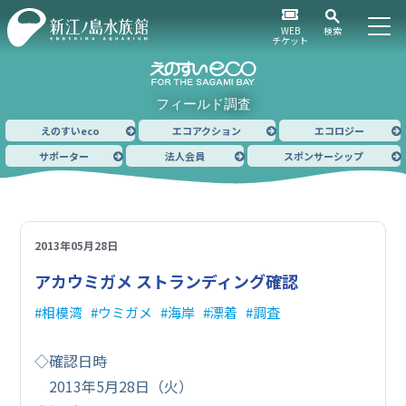
WEB
検索
チケット
フィールド調査
えのすいeco
エコアクション
エコロジー
サポーター
法人会員
スポンサーシップ
2013年05月28日
アカウミガメ ストランディング確認
相模湾
ウミガメ
海岸
漂着
調査
◇確認日時
2013年5月28日（火）