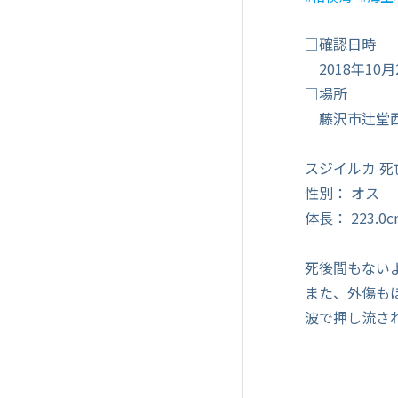
□確認日時
2018年10
□場所
藤沢市辻堂
スジイルカ 死
性別： オス
体長： 223.0c
死後間もない
また、外傷も
波で押し流さ