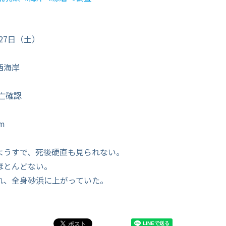
月27日（土）
西海岸
亡確認
m
ようすで、死後硬直も見られない。
ほとんどない。
れ、全身砂浜に上がっていた。