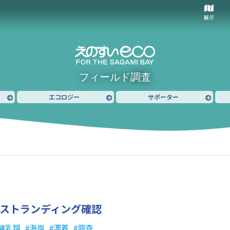
展示
フィールド調査
エコロジー
サポーター
 ストランディング確認
哺乳類
海岸
漂着
調査