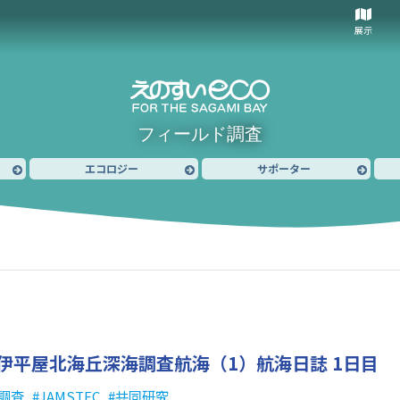
展示
フィールド調査
エコロジー
サポーター
伊平屋北海丘深海調査航海（1）
航海日誌 1日目
調査
JAMSTEC
共同研究