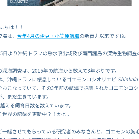
んにちは！！
登場は、
今年4月の伊豆・小笠原航海
の新青丸以来ですね。
15日より沖縄トラフの熱水噴出域及び南西諸島の深海生物調査
深海調査は、2015年の航海から数えて3年ぶりです。
では、沖縄トラフに棲息しているゴエモンコシオリエビ
Shinkaia 
をおこなっていて、その3年前の航海で採集されたゴエモンコシオ
が、まだ生きています。
日を越える飼育日数を数えています。
く世界の記録を更新中？！かと。
ご一緒させてもらっている研究者のみなさんと、ゴエモンの胸