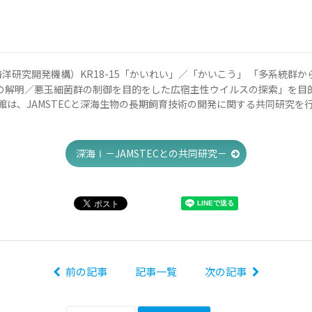
。
（海洋研究開発機構）KR18-15「かいれい」／「かいこう」 「多系統群
の解明／悪玉細菌群の制御を目的をした広宿主性ウイルスの探索」を目
館は、JAMSTECと深海生物の長期飼育技術の開発に関する共同研究を
深海Ⅰ－JAMSTECとの共同研究－
前の記事
記事一覧
次の記事