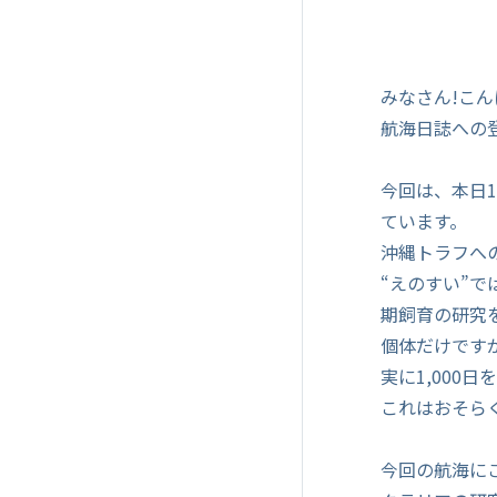
みなさん!こ
航海日誌への
今回は、本日
ています。
沖縄トラフへの
“えのすい”
期飼育の研究
個体だけです
実に1,000
これはおそら
今回の航海に