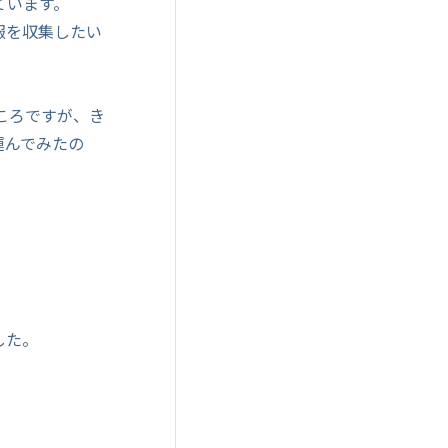
ています。
報を収集したい
ころですが、き
運んでみたの
した。