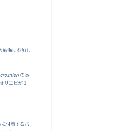
の航海に参加し
crosnieri
の長
リエビが 1
毛に付着するバ