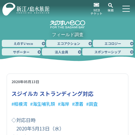
WEB
検索
チケット
フィールド調査
えのすいeco
エコアクション
エコロジー
サポーター
法人会員
スポンサーシップ
2020年05月13日
スジイルカ ストランディング対応
相模湾
海生哺乳類
海岸
漂着
調査
◇対応日時
2020年5月13日（水）