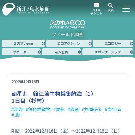
WEB
検索
チケット
フィールド調査
えのすいeco
エコアクション
エコロジー
サポーター
法人会員
スポンサーシップ
2022年12月16日
南星丸 錦江湾生物採集航海（1）
1日目（杉村）
深海
無脊椎動物
乗船
調査
共同研究
海生哺
乳類
期間：2022年12月16日（金）～2022年12月18日（日）