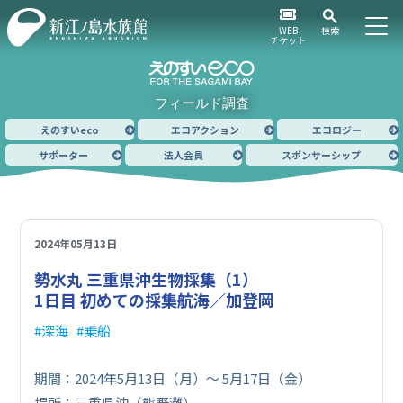
WEB
検索
チケット
フィールド調査
えのすいeco
エコアクション
エコロジー
サポーター
法人会員
スポンサーシップ
2024年05月13日
勢水丸 三重県沖生物採集（1）
1日目 初めての採集航海／加登岡
深海
乗船
期間：2024年5月13日（月）～ 5月17日（金）
場所：三重県沖（熊野灘）