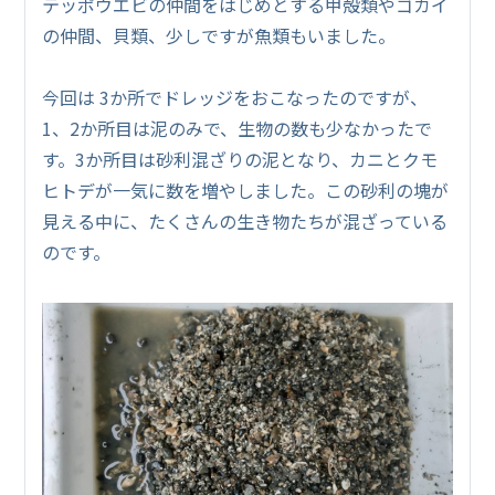
テッポウエビの仲間をはじめとする甲殻類やゴカイ
の仲間、貝類、少しですが魚類もいました。
今回は 3か所でドレッジをおこなったのですが、
1、2か所目は泥のみで、生物の数も少なかったで
す。3か所目は砂利混ざりの泥となり、カニとクモ
ヒトデが一気に数を増やしました。この砂利の塊が
見える中に、たくさんの生き物たちが混ざっている
のです。