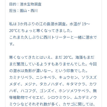
目的：潜水生物調査
担当：園山・西川
私は 3か月ぶりの江の島潜水調査。水温が 19～
20℃とちょっと寒くなってきました。
これまた久しぶりに西川トリーターと一緒に潜水で
す。
寒くなってきたとはいえ、まだ 20℃。海藻もまだ
まだ繁茂しているようすもありませんでした。今回
の潜水は魚影が濃いなー。という印象でした。
カミナリベラ、ニシキベラ、キュウセン、ソラスズ
メダイ、メジナ、タカノハダイ、キタマクラ、カワ
ハギ、ハコフグ、ゴンズイ、ホンソメワケベラ、無
脊椎動物でイセエビ、シロウミウシ、ムカデミノウ
ミウシなどそれぞれ数が多く、カサゴに関しては、