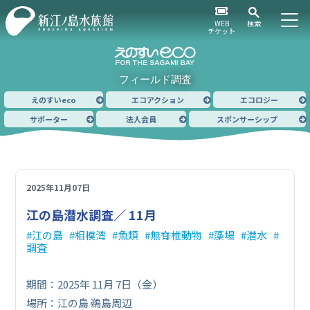
WEB
検索
チケット
フィールド調査
えのすいeco
エコアクション
エコロジー
サポーター
法人会員
スポンサーシップ
2025年11月07日
江の島潜水調査／ 11月
江の島
相模湾
魚類
無脊椎動物
藻場
潜水
調査
期間：2025年 11月 7日（金）
場所：江の島 鵜島周辺