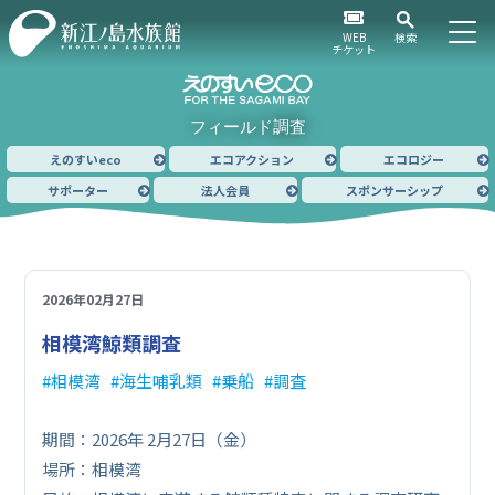
WEB
検索
チケット
フィールド調査
えのすいeco
エコアクション
エコロジー
サポーター
法人会員
スポンサーシップ
2026年02月27日
相模湾鯨類調査
相模湾
海生哺乳類
乗船
調査
期間：2026年 2月27日（金）
場所：相模湾