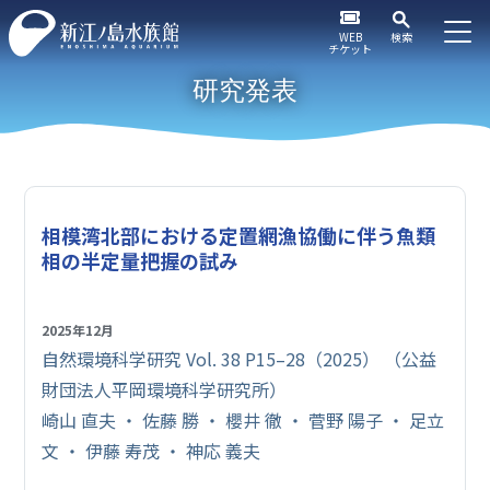
WEB
検索
チケット
研究発表
相模湾北部における定置網漁協働に伴う魚類
相の半定量把握の試み
2025年12月
自然環境科学研究 Vol. 38 P15–28（2025） （公益
財団法人平岡環境科学研究所）
崎山 直夫 ・ 佐藤 勝 ・ 櫻井 徹 ・ 菅野 陽子 ・ 足立
文 ・ 伊藤 寿茂 ・ 神応 義夫