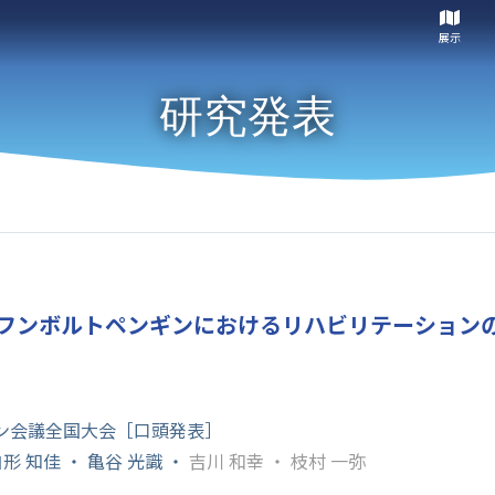
展示
研究発表
フンボルトペンギンにおけるリハビリテーション
ギン会議全国大会［口頭発表］
白形 知佳 ・ 亀谷 光識 ・
吉川 和幸 ・ 枝村 一弥