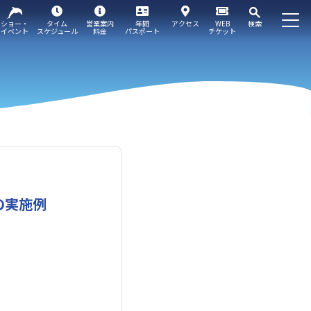
ショー・
タイム
営業案内
年間
アクセス
WEB
検索
イベント
スケジュール
料金
パスポート
チケット
の実施例