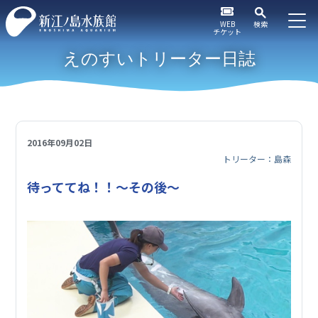
WEB
検索
チケット
えのすいトリーター日誌
2016年09月02日
トリーター：島森
待っててね！！～その後～