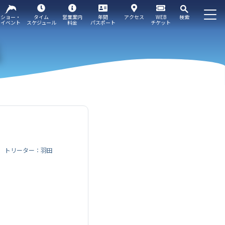
ショー・
タイム
営業案内
年間
アクセス
WEB
検索
イベント
スケジュール
料金
パスポート
チケット
トリーター：羽田