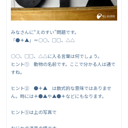
みなさんに“えのすい”問題です。
「●
＋
▲」＝○○、□□、△△
○○、□□、△△に入る言葉は何でしょう。
ヒント① 動物の名前です。ここで分かる人は通で
すね。
ヒント② ●
＋
▲ は数式的な意味ではありませ
ん。時には
＋
●▲や▲●
＋
などにもなります。
ヒント③は上の写真で
なにかの道具の様です。