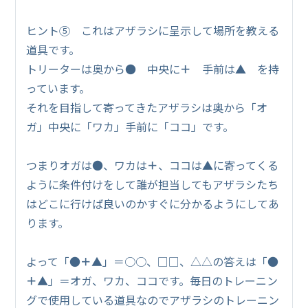
ヒント⑤ これはアザラシに呈示して場所を教える
道具です。
トリーターは奥から● 中央に
＋
手前は▲ を持
っています。
それを目指して寄ってきたアザラシは奥から「オ
ガ」中央に「ワカ」手前に「ココ」です。
つまりオガは●、ワカは
＋
、ココは▲に寄ってくる
ように条件付けをして誰が担当してもアザラシたち
はどこに行けば良いのかすぐに分かるようにしてあ
ります。
よって「●
＋
▲」＝○○、□□、△△の答えは「●
＋
▲」＝オガ、ワカ、ココです。毎日のトレーニン
グで使用している道具なのでアザラシのトレーニン