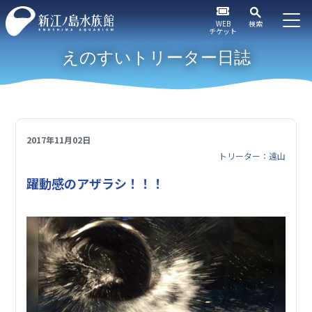
WEB
検索
チケット
えのすいトリーター日誌
2017年11月02日
トリーター：遠山
躍動感のアザラシ！！！