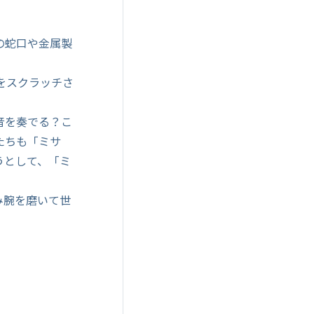
の蛇口や金属製
をスクラッチさ
音を奏でる？こ
たちも「ミサ
うとして、「ミ
み腕を磨いて世