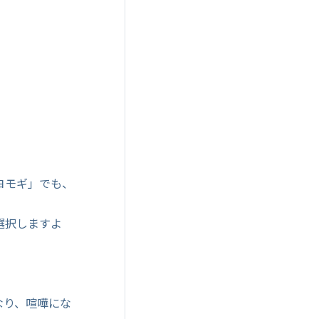
ヨモギ」でも、
選択しますよ
なり、喧嘩にな