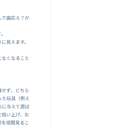
んで歯応え？が
す。
うに見えます。
えなくなること
着せず、どちら
った玩具（例え
ちに与えて遊ば
を拾い上げ、お
姿を垣間見るこ