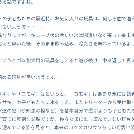
ある話ですよね。
ソの子どもたちの最近特にお気に入りの玩具は、何しろ歯で噛
が良いようで・・・。
異なりますが、キューブ状の冷たい氷は間違いなく寄って来ま
応えと砕いた後、そのまま飲み込み、冷たさを味わっているよ
でいうとゴム製犬用の玩具を与えると遊び続け、中々返して貰
噛める玩具が良いようです。
サキ」や「ヨモギ」はというと、「ヨモギ」はあまり氷には執
ミサキ」や子どもたちに氷を与え、またトリーターから受け取
水道の蛇口や知恵の輪など）を基本自分で遊ぶよりも子どもた
子育てに真剣な父親ですが、極々たまに誰も遊んでいない玩具
り遊んでいる姿を見ると、本来のコツメカワウソらしい可愛い