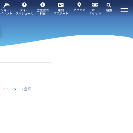
ショー・
タイム
営業案内
年間
アクセス
WEB
検索
イベント
スケジュール
料金
パスポート
チケット
トリーター：倉形