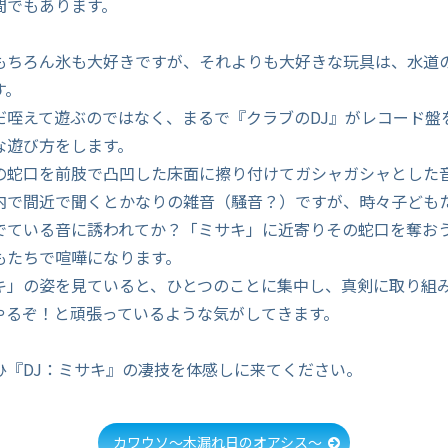
間でもあります。
もちろん氷も大好きですが、それよりも大好きな玩具は、水道
す。
だ咥えて遊ぶのではなく、まるで『クラブのDJ』がレコード盤
な遊び方をします。
の蛇口を前肢で凸凹した床面に擦り付けてガシャガシャとした
内で間近で聞くとかなりの雑音（騒音？）ですが、時々子ども
でている音に誘われてか？「ミサキ」に近寄りその蛇口を奪お
もたちで喧嘩になります。
キ」の姿を見ていると、ひとつのことに集中し、真剣に取り組
やるぞ！と頑張っているような気がしてきます。
ひ『DJ：ミサキ』の凄技を体感しに来てください。
カワウソ～木漏れ日のオアシス～