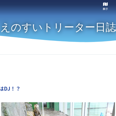
展示
えのすいトリーター日誌
はDJ！？