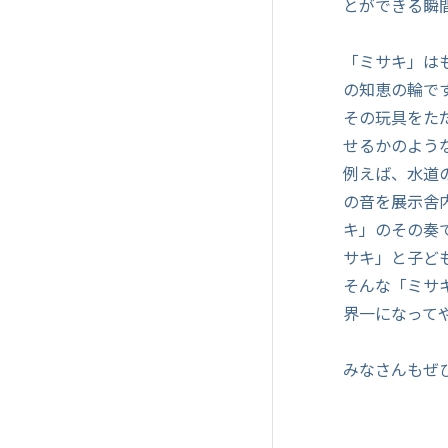
とができる瞬
「ミサキ」は
の知恵の輪で
その玩具をた
せるかのよう
例えば、水道
の音を展示舎
キ」のその奏
サキ」と子ど
そんな「ミサ
界一になって
みなさんもぜ