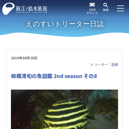
WEB
検索
チケット
えのすいトリーター日誌
2019年08月28日
トリーター：岩崎
相模湾旬の魚図鑑 2nd season その8