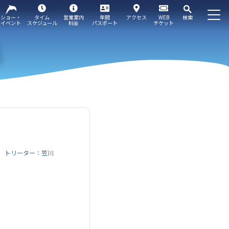
ショー・
タイム
営業案内
年間
アクセス
WEB
検索
イベント
スケジュール
料金
パスポート
チケット
トリーター：笠川