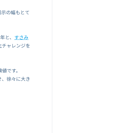
展示の幅もとて
0年と、
すさみ
生チャレンジを
験値です。
せ、徐々に大き