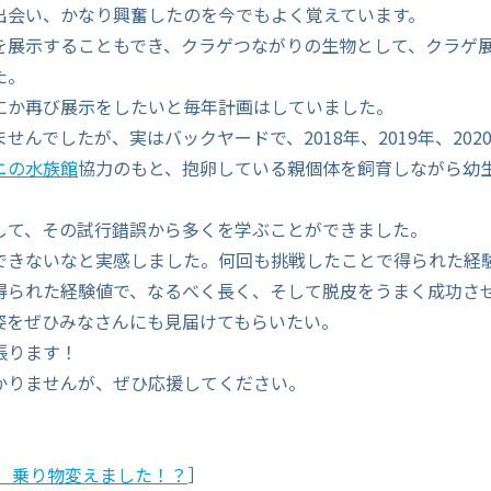
出会い、かなり興奮したのを今でもよく覚えています。
を展示することもでき、クラゲつながりの生物として、クラゲ
た。
にか再び展示をしたいと毎年計画はしていました。
せんでしたが、実はバックヤードで、2018年、2019年、202
ニの水族館
協力のもと、抱卵している親個体を飼育しながら幼
。
して、その試行錯誤から多くを学ぶことができました。
できないなと実感しました。何回も挑戦したことで得られた経
得られた経験値で、なるべく長く、そして脱皮をうまく成功さ
姿をぜひみなさんにも見届けてもらいたい。
張ります！
かりませんが、ぜひ応援してください。
/07 乗り物変えました！？
］