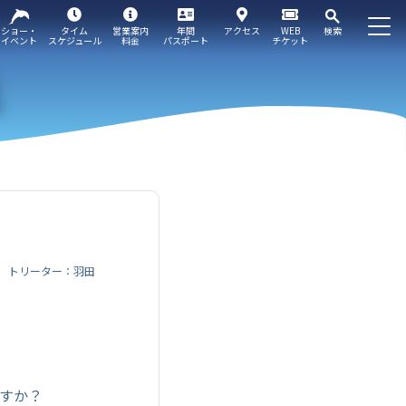
ショー・
タイム
営業案内
年間
アクセス
WEB
検索
イベント
スケジュール
料金
パスポート
チケット
トリーター：羽田
すか？