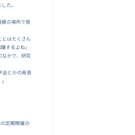
ました。
規模の場所で発
ことはたくさん
躊躇するよね」
のなかで、研究
学会とかの発表
！」
回の定期開催の