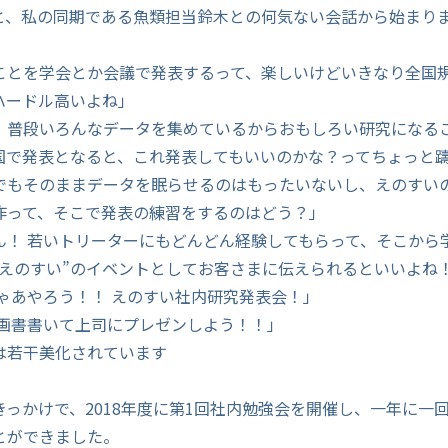
と、私の同期である魚類担当鈴木との何気ない会話から始まり
ことを学会とか会議で発表するって、楽しいけどいきなり全国
ハードル高いよね」
。普段いろんなデータを集めているからおもしろい研究になる
国で発表となると、これ発表してもいいのかな？ってちょっと
でもそのままデータを眠らせるのはもったいないし、えのすい
作って、そこで発表の練習をするのはどう？」
ん！ 若いトリーターにもどんどん経験してもらって、そこから
“えのすい”のイベントとしてお客さまに伝えられるといいよね
じゃあやろう！！ えのすい社内研究発表会！」
企画書書いて上司にプレゼンしよう！！」
は若干美化されています
きっかけで、2018年度に第1回社内勉強会を開催し、一年に一
とができました。