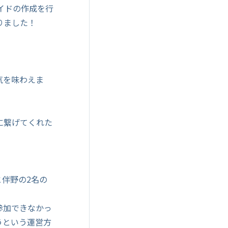
イドの作成を行
りました！
気を味わえま
に繋げてくれた
と伴野の2名の
参加できなかっ
うという運営方