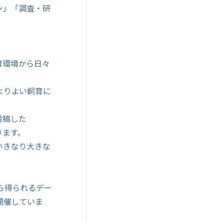
ン」「調査・研
。
育環境から日々
よりよい飼育に
投稿した
ります。
いきなり大きな
から得られるデー
開催していま