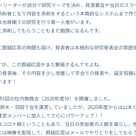
のトリーターが自分で研究テーマを決め、発表要旨や当日のスラ
添削者となり内容を添削をするという本格的なシステムまで作
には水族館での研究を行う第一人者がいます。
に添削してもらうこともまた勉強になるんです。
に質疑応答の時間も設け、発表者は本格的な研究発表会の雰囲
すが、この質疑応答がまた緊張するんですよね。
の発表後、その内容を少し改善して学会での発表や、論文投稿
います！
3回の社内勉強会（2020年度分）を開催しました。
は鈴木・羽田で会を運営していましたが、2020年度からは山本
運営メンバーに加入してさらにパワーアップ！！
はコロナ禍ということもあり、当日の参加者の人数を減らし、
には映像を配信して、質疑応答はメールでやりとりをしてもら