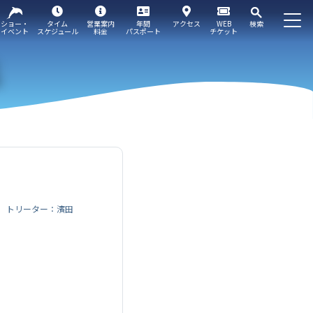
ショー・
タイム
営業案内
年間
アクセス
WEB
検索
イベント
スケジュール
料金
パスポート
チケット
トリーター：濱田