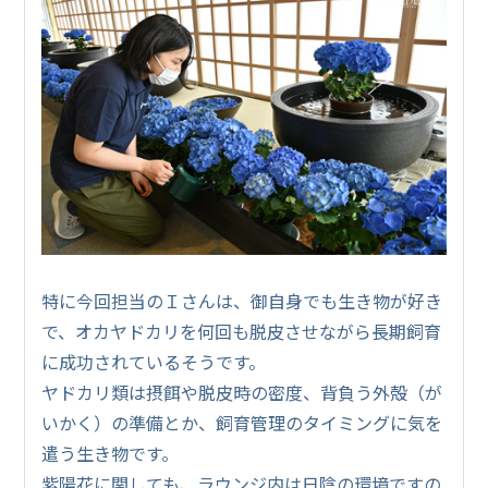
特に今回担当のＩさんは、御自身でも生き物が好き
で、オカヤドカリを何回も脱皮させながら長期飼育
に成功されているそうです。
ヤドカリ類は摂餌や脱皮時の密度、背負う外殻（が
いかく）の準備とか、飼育管理のタイミングに気を
遣う生き物です。
紫陽花に関しても、ラウンジ内は日陰の環境ですの