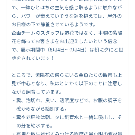
で、一鉢ひとはちの生気を感じ取るように触れなが
ら、パワーが衰えていそうな鉢を抱えては、屋外の
お日様の下で静養させているようです。
企画チームのスタッフは造花ではなく、本物の紫陽
花を飾ってお客さまをお出迎えしたいという信念
で、展示期間中（6月4日～7月4日）は朝に夕にと世
話をされています！
ところで、紫陽花の傍らにいる金魚たちの観察も上
見が中心となり、私はとにかく以下のことに注意し
ながら飼育しています。
・糞、泡切れ、臭い、透明度などで、お腹の調子を
確かめながら給餌する。
・糞や老廃物は朝、夕に飼育水と一緒に吸出し、そ
の分を給水する。
・有用な微生物がすみつける程度の最小限の濾材量