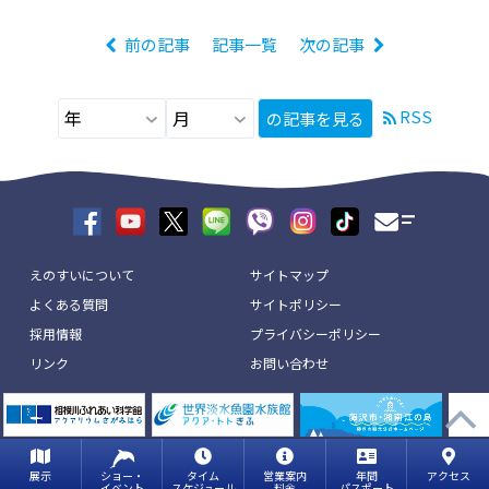
前の記事
記事一覧
次の記事
RSS
の記事を見る
えのすいについて
サイトマップ
よくある質問
サイトポリシー
採用情報
プライバシーポリシー
リンク
お問い合わせ
展示
ショー・
タイム
営業案内
年間
アクセス
copyright © ENOSHIMA AQUARIUM All Rights Reserved.
イベント
スケジュール
料金
パスポート