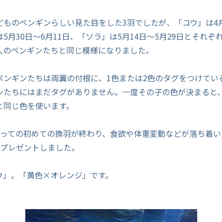
ものペンギンらしい見た目をした3羽でしたが、「コウ」は4月1
5月30日～6月11日、「ソラ」は5月14日～5月29日とそれぞ
人のペンギンたちと同じ模様になりました。
のペンギンたちは両翼の付根に、1色または2色のタグをつけてい
ンたちにはまだタグがありません。一度その子の色が決まると、
と同じ色を使います。
とっての初めての換羽が終わり、食欲や体重変動などが落ち着い
をプレゼントしました。
ウ」。「黄色×オレンジ」です。