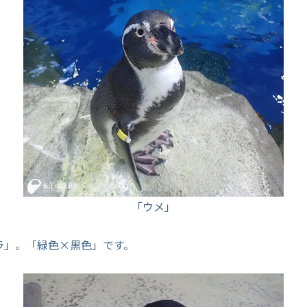
「ウメ」
ラ」。「緑色×黒色」です。