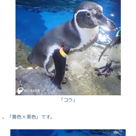
「コウ」
」。「黄色×黒色」です。