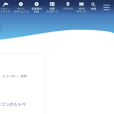
ショー・
タイム
営業案内
年間
アクセス
WEB
検索
イベント
スケジュール
料金
パスポート
チケット
トリーター：矢作
たフンボルトペ