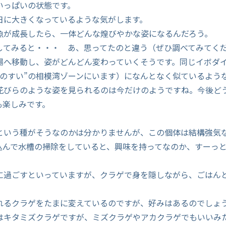
いっぱいの状態です。
日に大きくなっているような気がします。
魚が成長したら、一体どんな煌びやかな姿になるんだろう。
してみると・・・ あ、思ってたのと違う（ぜひ調べてみてく
場へ移動し、姿がどんどん変わっていくそうです。同じイボダ
えのすい”の相模湾ゾーンにいます）になんとなく似ているよう
花びらのような姿を見られるのは今だけのようですね。今後ど
も楽しみです。
という種がそうなのかは分かりませんが、この個体は結構強気
込んで水槽の掃除をしていると、興味を持ってなのか、すーっ
。
に過ごすといっていますが、クラゲで身を隠しながら、ごはん
れるクラゲをたまに変えているのですが、好みはあるのでしょ
はキタミズクラゲですが、ミズクラゲやアカクラゲでもいいみ