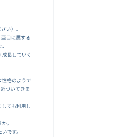
ださい）。
イ亜目に属する
な。
う成長していく
な性格のようで
と近づいてきま
としても利用し
うか。
たいです。