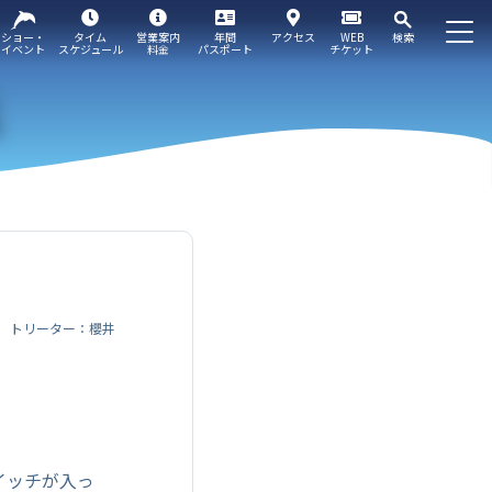
ショー・
タイム
営業案内
年間
アクセス
WEB
検索
イベント
スケジュール
料金
パスポート
チケット
トリーター：櫻井
イッチが入っ