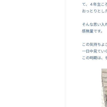
て、４年生こ
おっとりとし
そんな思い入
感無量です。
この気持ちよ
一日中見てい
この時期は、