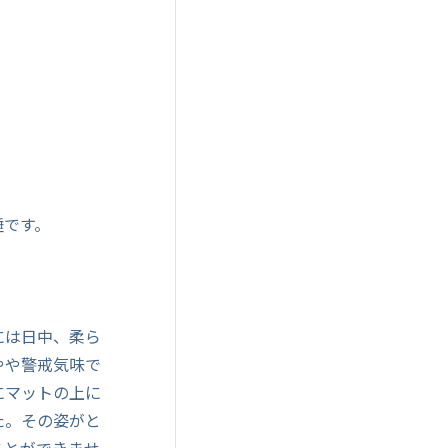
睡です。
には日中、柔ら
やや警戒気味で
にマットの上に
た。その姿がと