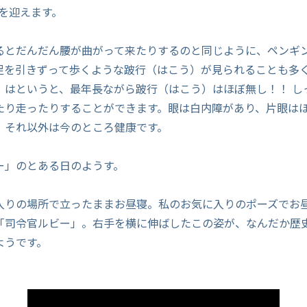
歳を迎えます。
るとだんだん腰が曲がって来たりするのと同じように、ペンギ
足を引きずって歩くような跛行（はこう）が見られることも多
」はというと、最年長ながら跛行（はこう）はほぼ無し！！ し
たり走ったりすることができます。眼は白内障があり、片眼は
、それ以外は今のところ健康です。
ー」のとある日のようす。
入りの場所で立ったままお昼寝。私のお気に入りのポーズでお
「司令官ルビー」。右手を横に伸ばしたこの姿が、なんだか歴
ようです。