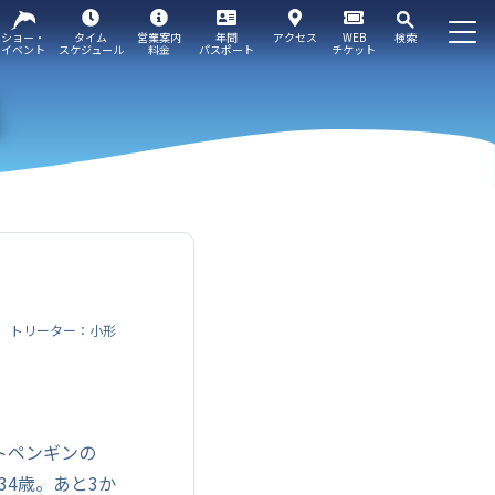
ショー・
タイム
営業案内
年間
アクセス
WEB
検索
イベント
スケジュール
料金
パスポート
チケット
トリーター：小形
トペンギンの
34歳。あと3か