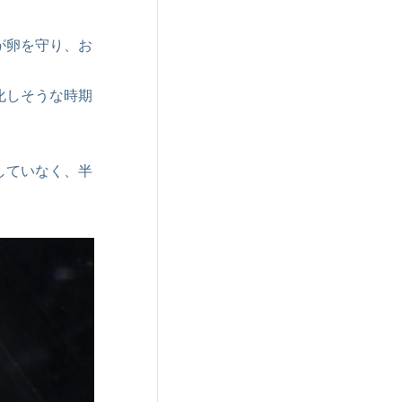
が卵を守り、お
化しそうな時期
していなく、半