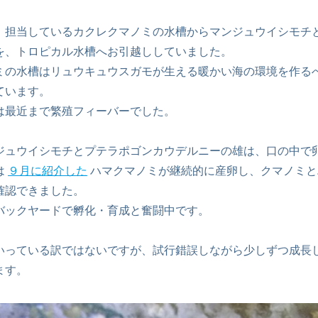
、担当しているカクレクマノミの水槽からマンジュウイシモチ
を、トロピカル水槽へお引越ししていました。
ミの水槽はリュウキュウスガモが生える暖かい海の環境を作る
ています。
は最近まで繁殖フィーバーでした。
ジュウイシモチとプテラポゴンカウデルニーの雄は、口の中で
は
９月に紹介した
ハマクマノミが継続的に産卵し、クマノミと
確認できました。
バックヤードで孵化・育成と奮闘中です。
いっている訳ではないですが、試行錯誤しながら少しずつ成長
ます。