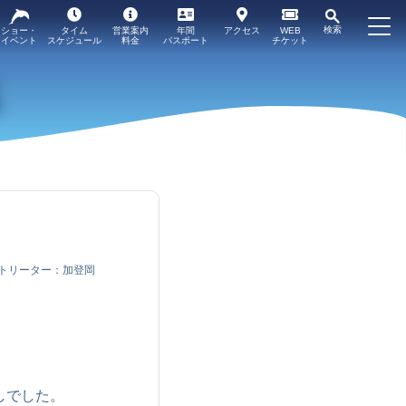
検索
ショー・
タイム
営業案内
年間
アクセス
WEB
イベント
スケジュール
料金
パスポート
チケット
トリーター：加登岡
しでした。