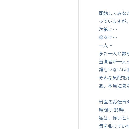
閉館してみな
っていますが
次第に…
徐々に…
一人…
また一人と数
当直者が一人
誰もいないは
そんな気配を
あ、本当にま
当直のお仕事
時間は 23時。
私は、怖いと
気を張ってい