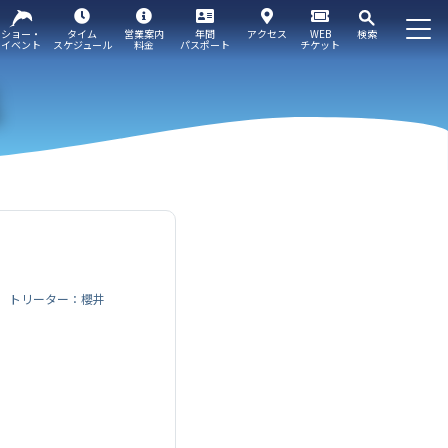
ショー・
タイム
営業案内
年間
アクセス
WEB
検索
イベント
スケジュール
料金
パスポート
チケット
トリーター：櫻井