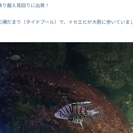
乗り越え見回りに出発！
の潮だまり（タイドプール）で、イセエビが大胆に歩いていま