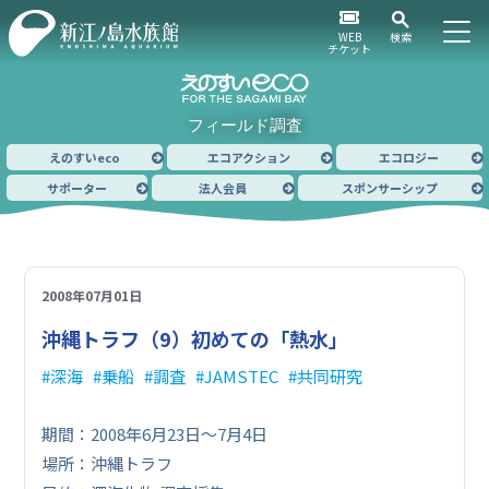
WEB
検索
チケット
フィールド調査
えのすいeco
エコアクション
エコロジー
サポーター
法人会員
スポンサーシップ
2008年07月01日
沖縄トラフ（9）
初めての「熱水」
深海
乗船
調査
JAMSTEC
共同研究
期間：2008年6月23日〜7月4日
場所：沖縄トラフ