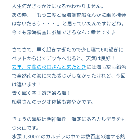
人生何がきっかけになるかわかりません。
あの時、「もう二度と深海調査船なんかに乗る機会
はないだろう・・・ 」と思っていたんですけどね。
今でも深海調査に参加できるなんて幸せです♪
さてさて、早く起きすぎたので少し寝て6時過ぎに
ベットから出てデッキへ出ると、天気は良好！
去年、先輩の杉田さんと来たとき
には海も空も鉛色
で全然南の海に来た感じがしなかったけれど、今回
は違います！
青く輝く空！透き通る海！
船員さんのラジオ体操も爽やかです。
きょうの海域は明神海丘。海底にあるカルデラをも
つ火山です。
水深 1,300ｍのカルデラの中では数百度の達する熱