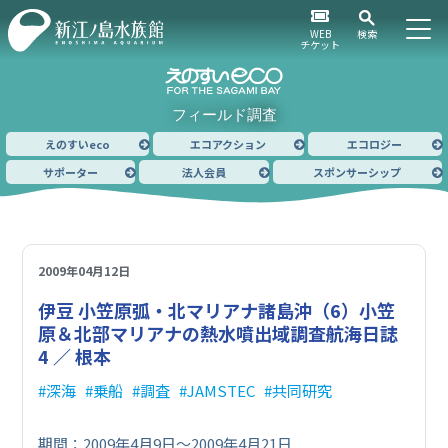
WEB
検索
チケット
フィールド調査
えのすいeco
エコアクション
エコロジー
サポーター
法人会員
スポンサーシップ
2009年04月12日
伊豆 小笠原弧・北マリアナ諸島沖（6）
小笠
原＆北部マリアナの熱水噴出域調査航海日誌
4 ／ 根本
深海
乗船
調査
JAMSTEC
共同研究
期間：2009年4月9日～2009年4月21日