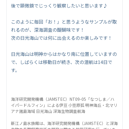
後で顕微鏡でじっくり観察したいと思います♪
このように毎回「お！」と思うようなサンプルが取
れるのが、深海調査の醍醐味です！
次の日光海山では何に出会えるのか楽しみです！
日光海山は明神からはかなり南に位置していますの
で、しばらくは移動日が続き、次の潜航は14日で
す。
海洋研究開発機構（JAMSTEC）NT09-05「なつしま／ハ
イパードルフィン」による伊豆 小笠原弧 明神海丘・北マリ
アナ諸島海域 日光海山 深海生物調査航海
新江ノ島水族館は、海洋研究開発機構（JAMSTEC）と深海