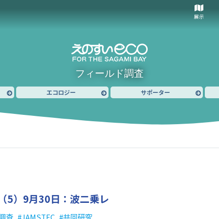
展示
フィールド調査
エコロジー
サポーター
（5）
9月30日：波二乗レ
調査
JAMSTEC
共同研究