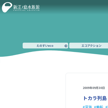
えのすいeco
エコアクション
2009年09月30日
トカラ列島
深海
乗船