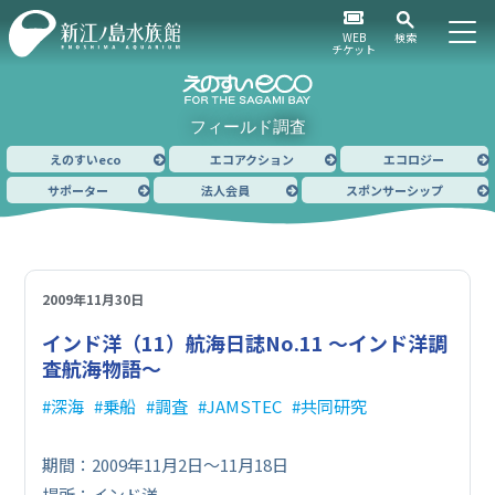
WEB
検索
チケット
フィールド調査
えのすいeco
エコアクション
エコロジー
サポーター
法人会員
スポンサーシップ
2009年11月30日
インド洋（11）
航海日誌No.11 ～インド洋調
査航海物語～
深海
乗船
調査
JAMSTEC
共同研究
期間：2009年11月2日～11月18日
場所：インド洋