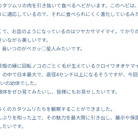
カタツムリの肉を引き抜いて食べるヘビがいます。このヘビは
うに適応しているので、それに食べられにくく進化しているみ
くて、お皿のようになっているのはツヤカサマイマイ。てかり
さいながら美しいです。
、長いつのがペガッ○星人みたいです。
貝殻の縁に回転ノコのごとく毛が生えているクロイワオオケマ
」の中で日本最大で、直径4センチ以上になるそうですが、今
らいの幼体でした。
個体をぜひ見てみたいし、皆様にもお見せしたいです。
多くのカタツムリたちを観察することができました。
しぶりを知った上で、その魅力を最大限に引き出し、展示や保
したいです。