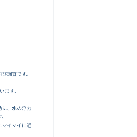
再び調査です。
います。
時に、水の浮力
す。
にマイマイに近