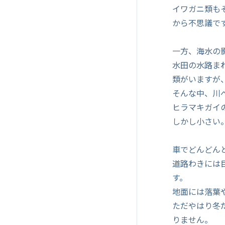
イワガニ類も
から不思議で
一方、海水の
水田の水路ま
類がいますが
そんな中、川
ヒラマキガイ
しかし小さい
車でどんどん
道路わきには
す。
地面には落葉
ただやはり冬
りません。