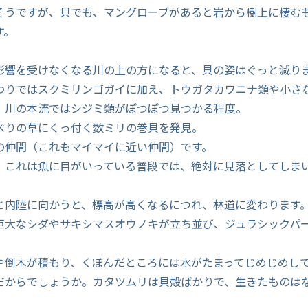
そうですが、貝でも、マングローブがあると岩から樹上に棲む
す。
影響を受けなくなる川の上の方になると、貝の姿はぐっと減り
わりではスクミリンゴガイに加え、トウガタカワニナ類や小さ
、川の本流ではシジミ類がぽつぽつ見つかる程度。
べりの草にくっ付く数ミリの巻貝を発見。
の仲間（これもマイマイに近い仲間）です。
。これは魚に目がいっている普段では、絶対に見落としてしま
と内陸に向かうと、標高が高くなるにつれ、林道に変わります
巨大なシダやサキシマスオウノキが立ち並び、ジュラシックパ
や倒木が積もり、くぼんだところには水がたまってじめじめし
だからでしょうか。カタツムリは貝殻ばかりで、生きたものは