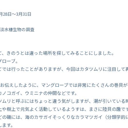
月28日～3月31日
淡水棲生物の調査
て、きのうとは違った場所を探してみることにしました。
グローブ。
てでは行ったことがありますが、今回はカタツムリに注目して
お伝えしたように、マングローブでは非常にたくさんの巻貝が
カノコガイ、ウミニナの仲間などです。
ツムリと呼ぶにはちょっと違う気がしますが、潮が引いている
上や樹上で元気よく活動しているようすは、まさに陸貝の趣で
どの磯には、海のカサガイそっくりなカラマツガイ（分類学的
します。