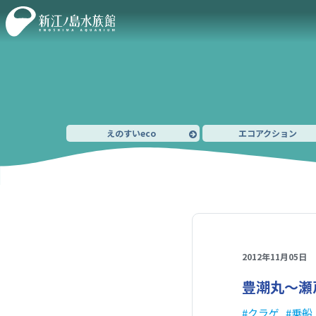
えのすいeco
エコアクション
2012年11月05日
豊潮丸～瀬
クラゲ
乗船