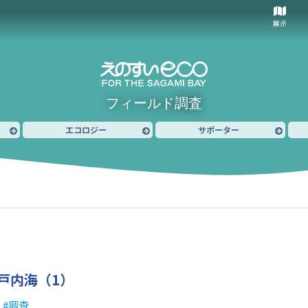
展示
フィールド調査
エコロジー
サポーター
戸内海（1）
調査