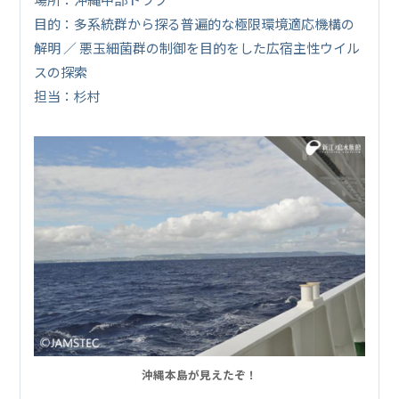
目的：多系統群から探る普遍的な極限環境適応機構の
解明 ／ 悪玉細菌群の制御を目的をした広宿主性ウイル
スの探索
担当：杉村
沖縄本島が見えたぞ！