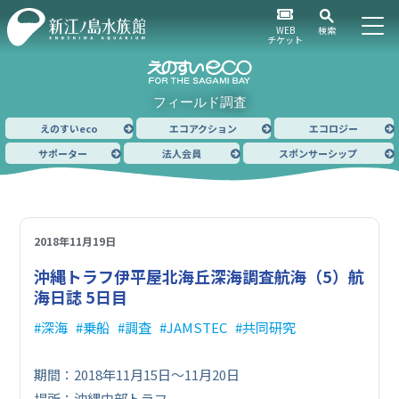
WEB
検索
チケット
フィールド調査
えのすいeco
エコアクション
エコロジー
サポーター
法人会員
スポンサーシップ
2018年11月19日
沖縄トラフ伊平屋北海丘深海調査航海（5）
航
海日誌 5日目
深海
乗船
調査
JAMSTEC
共同研究
期間：2018年11月15日～11月20日
場所：沖縄中部トラフ