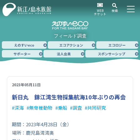
WEB
検索
チケット
フィールド調査
えのすいeco
エコアクション
エコロジー
サポーター
法人会員
スポンサーシップ
2023年05月11日
新日丸 錦江湾生物採集航海
10年ぶりの再会
深海
無脊椎動物
乗船
調査
共同研究
期間：2023年4月28日（金）
場所：鹿児島湾湾奥