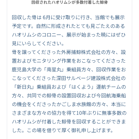
回収されたハオリムシが多数付着した鯨骨
回収した骨は 6月に受け取りに行き、当館でも展示
予定です。自然に形成されたとても見ごたえのある
ハオリムシのコロニー、展示が始まった暁にはぜひ
見にいらしてください。
骨を譲ってくださった外房捕鯨株式会社の方々、設
置およびモニタリング作業をおこなってくださった
鹿児島大学の「南星丸」乗組員方々、回収作業をお
こなってくださった深田サルベージ建設株式会社の
「新日丸」乗組員および「はくよう」運航チームの
方々、共同での鯨骨の設置回収および今回航海乗船
の機会をくださったかごしま水族館の方々、本当に
さまざまな方々の協力を得て10年ぶりに無事多数の
ハオリムシが付着した鯨骨を回収することができま
した。この場を借りて厚く御礼申し上げます。