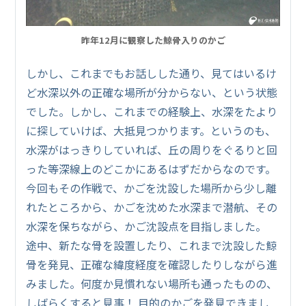
昨年12月に観察した鯨骨入りのかご
しかし、これまでもお話しした通り、見てはいるけ
ど水深以外の正確な場所が分からない、という状態
でした。しかし、これまでの経験上、水深をたより
に探していけば、大抵見つかります。というのも、
水深がはっきりしていれば、丘の周りをぐるりと回
った等深線上のどこかにあるはずだからなのです。
今回もその作戦で、かごを沈設した場所から少し離
れたところから、かごを沈めた水深まで潜航、その
水深を保ちながら、かご沈設点を目指しました。
途中、新たな骨を設置したり、これまで沈設した鯨
骨を発見、正確な緯度経度を確認したりしながら進
みました。何度か見慣れない場所も通ったものの、
しばらくすると見事！ 目的のかごを発見できまし