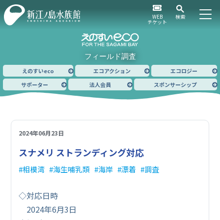
WEB
検索
チケット
フィールド調査
えのすいeco
エコアクション
エコロジー
サポーター
法人会員
スポンサーシップ
2024年06月23日
スナメリ ストランディング対応
相模湾
海生哺乳類
海岸
漂着
調査
◇対応日時
2024年6月3日