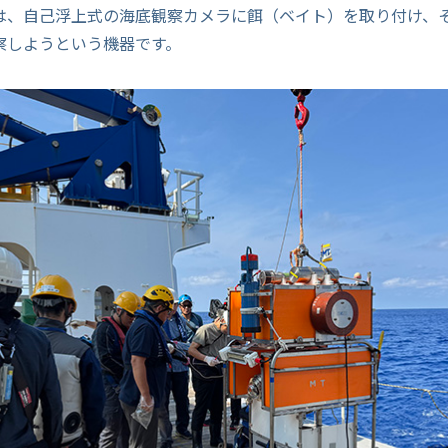
は、自己浮上式の海底観察カメラに餌（ベイト）を取り付け、
察しようという機器です。