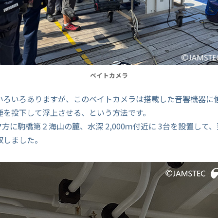
ベイトカメラ
いろいろありますが、このベイトカメラは搭載した音響機器に
錘を投下して浮上させる、という方法です。
夕方に駒橋第２海山の麓、水深 2,000ｍ付近に 3台を設置して、翌
収しました。