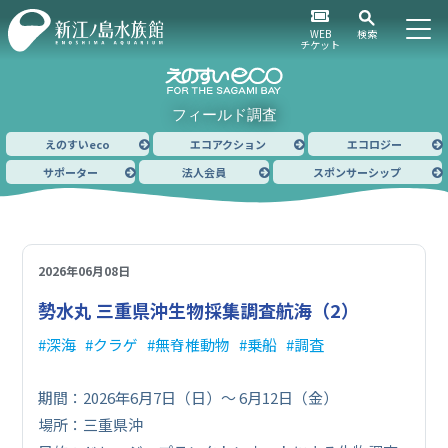
WEB
検索
チケット
フィールド調査
えのすいeco
エコアクション
エコロジー
サポーター
法人会員
スポンサーシップ
2026年06月08日
勢水丸 三重県沖生物採集調査航海（2）
深海
クラゲ
無脊椎動物
乗船
調査
期間：2026年6月7日（日）〜 6月12日（金）
場所：三重県沖