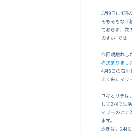
5月9日に4
そもそもなぜ
ておらず、次
のすい”では
今回親離れし
称決まりまし
4月6日の石
出て来たマリ
ユキとサチは
して2羽で生
マリーのヒナ
ます。
泳ぎは、2羽