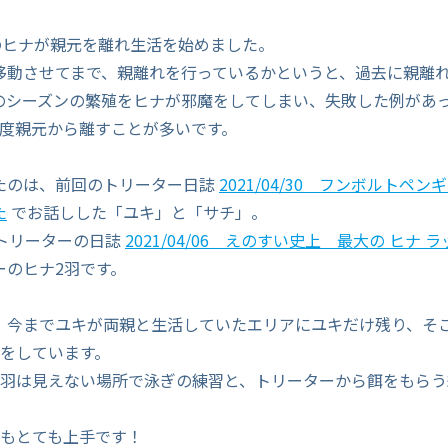
羽のヒナが親元を離れ生活を始めました。
移動させてまで、親離れを行っているかというと、過去に親離
のシーズンの繁殖をヒナが邪魔をしてしまい、失敗した例があっ
一度親元から離すことが多いです。
たのは、前回のトリーター日誌
2021/04/30 フンボルトペ
た
でお話しした「ユキ」と「サチ」。
川トリーターの日誌
2021/04/06 えのすい史上 最大の ヒナ 
ーのヒナ2羽です。
、今までユキが両親と生活していたエリアにユキだけ残り、そ
活をしています。
2羽は見えない場所で泳ぎの練習と、トリーターから餌をもら
ともとても上手です！