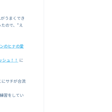
れがうまくでき
たので、“え
ンギンのヒナの愛
ラッシュ！！
に
こにサチが合流
う練習をしてい