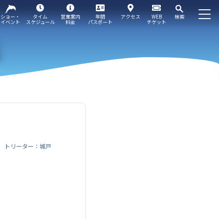
ショー・
タイム
営業案内
年間
アクセス
WEB
検索
イベント
スケジュール
料金
パスポート
チケット
トリーター：城戸