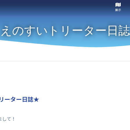
展示
えのすいトリーター日誌
リーター日誌★
まして！