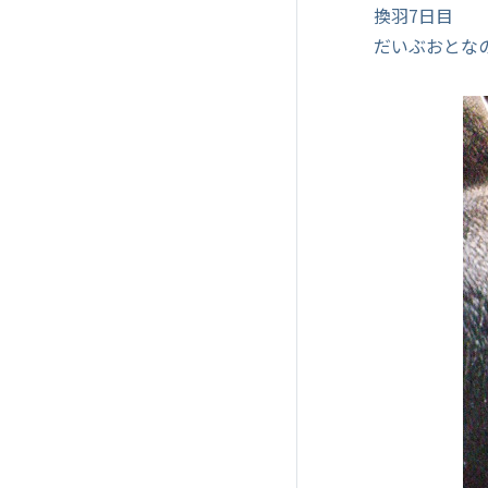
換羽7日目
だいぶおとな