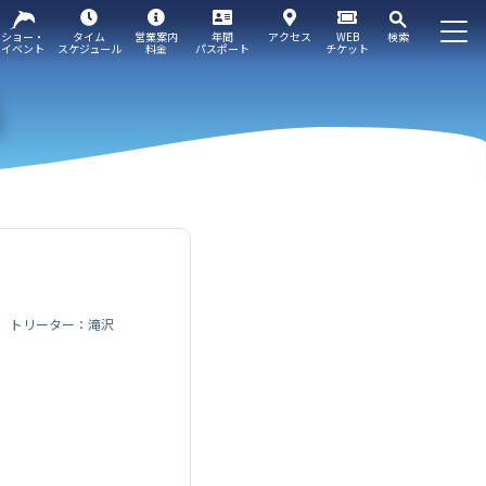
ショー・
タイム
営業案内
年間
アクセス
WEB
検索
イベント
スケジュール
料金
パスポート
チケット
トリーター：滝沢