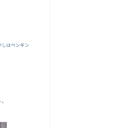
少しはペンギン
ト。