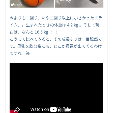
今よりも一回り、いや二回り以上に小さかった「ラ
イム」。生まれたときの体重は 4.2 kg 。そして現
在は、なんと 16.5 kg ！ ！
こうして比べてみると、その成長ぶりは一目瞭然で
す。母乳を飲む姿にも、どこか貫禄が出てくるわけ
ですね。笑