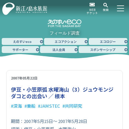
WEB
検索
チケット
フィールド調査
えのすいeco
エコアクション
エコロジー
サポーター
法人会員
スポンサーシップ
2007年05月22日
伊豆・小笠原弧 水曜海山（3）
ジュウモンジ
ダコとの出会い ／ 根本
深海
乗船
JAMSTEC
共同研究
期間：2007年5月15日〜 2007年5月28日
場所：伊豆・小笠原弧 水曜海山