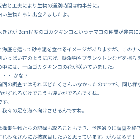
反省と工夫により生物の選別時間は約半分に。
白い生物たちに出会えましたよ。
大きさが 2cm程度のゴカクキンコというナマコの仲間が非常に
と海底を這って砂や泥を食べるイメージがありますが、このナ
目いっぱい花のように広げ、懸濁物やプランクトンなどを捕ら
の中には、一面ゴカクキンコの花が咲いていました。
・・・ かな？
前回の調査ではそれほどたくさんいなかったのですが、同じ様
所がずれるだけでこうも違いがでるんですね。
です。
、我々の足を海へ向けさせるんですね。
は採集生物たちの記録も取ることもでき、予定通りに調査を終
ずれみなさんにお披露目したいと思っています。がんばるぞ！