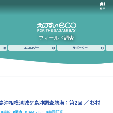
展示
フィールド調査
エコロジー
サポーター
島沖
相模湾城ケ島沖調査航海：第2回 ／ 杉村
乗船
調査
JAMSTEC
共同研究