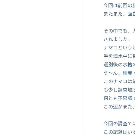
今回は前回の
またまた、面
その中でも、
されました。
ナマコという
手を海水中に
選別後の水槽
う～ん、綺麗
このナマコは
も少し調査場
何とも不思議
この辺がまた
今回の調査で
この記録はい