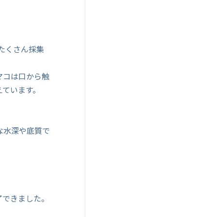
たくさん採集
マコは口から触
えています。
な水深や底質で
了できました。