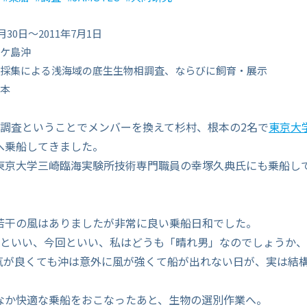
月30日～2011年7月1日
ケ島沖
採集による浅海域の底生生物相調査、ならびに飼育・展示
本
ジ調査ということでメンバーを換えて杉村、根本の2名で
東京大
へ乗船してきました。
東京大学三崎臨海実験所技術専門職員の幸塚久典氏にも乗船し
若干の風はありましたが非常に良い乗船日和でした。
査といい、今回といい、私はどうも「晴れ男」なのでしょうか
気が良くても沖は意外に風が強くて船が出れない日が、実は結
なか快適な乗船をおこなったあと、生物の選別作業へ。