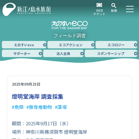
WEB
検索
チケット
フィールド調査
えのすいeco
エコアクション
エコロジー
サポーター
法人会員
スポンサーシップ
2025年09月25日
燈明堂海岸 調査採集
魚類
無脊椎動物
藻場
期間：2025年9月17日（水）
場所：神奈川県横須賀市 燈明堂海岸