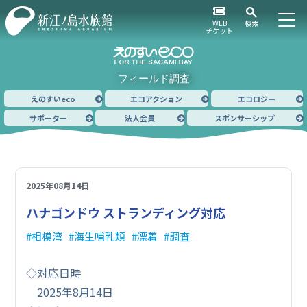
WEB
検索
チケット
フィールド調査
えのすいeco
エコアクション
エコロジー
サポーター
法人会員
スポンサーシップ
2025年08月14日
ハナゴンドウ ストランディング対応
相模湾
海生哺乳類
漂着
調査
◇対応日時
2025年8月14日