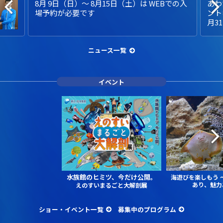
8月 9日（日）～ 8月15日（土）は WEBでの入
あわ
場予約が必要です
ント
月3
ニュース一覧
イベント
水族館のヒミツ、今だけ公開。
海遊びを楽しもう
あり、魅力
えのすいまるごと大解剖展
ショー・イベント一覧
募集中のプログラム