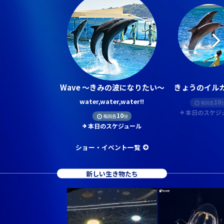
Wave ～きみの波になりたい～
きょうのイルカ
water,water,water!!
10
毎回各
本日のスケジ
10
毎回各
分
本日のスケジュール
ショー・イベント一覧
新しい生き物たち