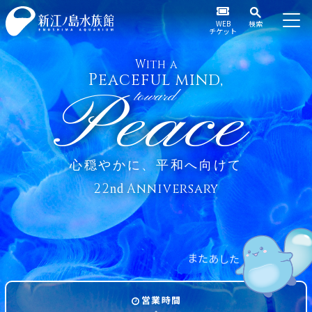
WEB
検索
チケット
With a
Peaceful mind,
Peace
toward
心穏やかに、平和へ向けて
22
Anniversary
nd
ま
た
あ
し
た
営業時間