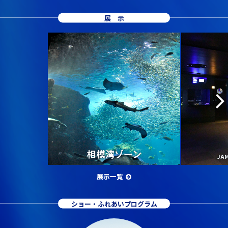
展示
相模湾ゾーン
JA
展示一覧
ショー・ふれあいプログラム