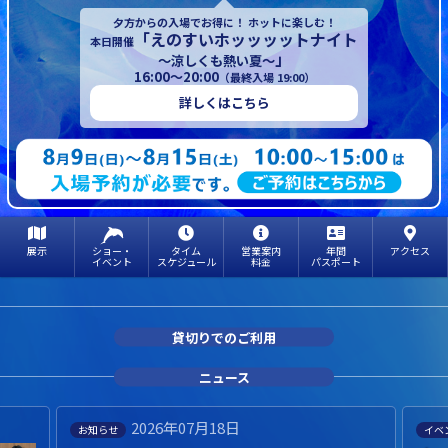
夕方からの入場でお得に！ ホットに楽しむ！
「えのすいホッッッットナイト
本日開催
」
～涼しくも熱い夏～
16:00～20:00
（最終入場 19:00）
詳しくはこちら
展示
ショー・
タイム
営業案内
年間
アクセス
イベント
スケジュール
料金
パスポート
貸切りでのご利用
ニュース
2026年07月18日
お知らせ
イベ