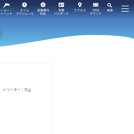
ショー・
タイム
営業案内
年間
アクセス
WEB
検索
イベント
スケジュール
料金
パスポート
チケット
トリーター：花上