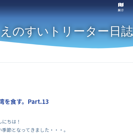
展示
えのすいトリーター日誌
を食す。Part.13
んにちは！
い季節となってきました・・・。