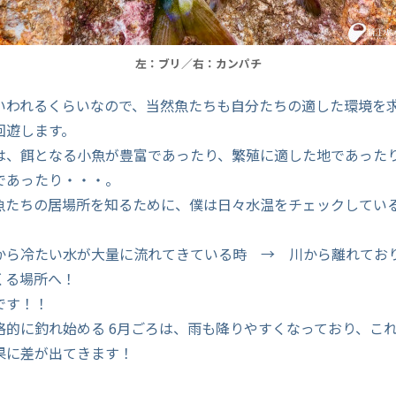
左：ブリ／右：カンパチ
いわれるくらいなので、当然魚たちも自分たちの適した環境を
回遊します。
は、餌となる小魚が豊富であったり、繁殖に適した地であった
であったり・・・。
魚たちの居場所を知るために、僕は日々水温をチェックしてい
から冷たい水が大量に流れてきている時 → 川から離れてお
くる場所へ！
です！！
格的に釣れ始める 6月ごろは、雨も降りやすくなっており、こ
果に差が出てきます！