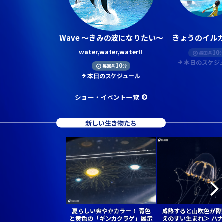
Wave ～きみの波になりたい～
きょうのイルカ
water,water,water!!
10
毎回各
本日のスケジ
10
毎回各
分
本日のスケジュール
ショー・イベント一覧
新しい生き物たち
夏らしい爽やかカラー！ 青色
成熟すると山吹色が際
と黄色の「ギンカクラゲ」展示
えのすい生まれ＞ ハ