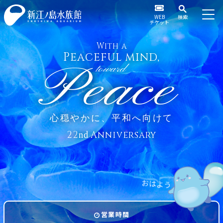
WEB
検索
チケット
With a
Peaceful mind,
Peace
toward
心穏やかに、平和へ向けて
22
Anniversary
nd
は
よ
お
う
営業時間