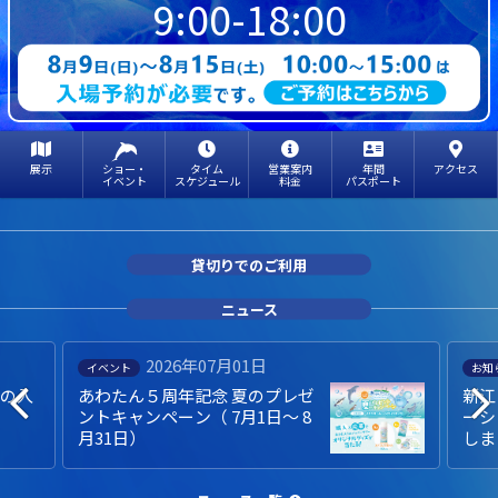
9:00-18:00
展示
ショー・
タイム
営業案内
年間
アクセス
イベント
スケジュール
料金
パスポート
貸切りでのご利用
ニュース
2026年07月01日
イベント
お知
での入
あわたん５周年記念 夏のプレゼ
新江
ントキャンペーン（ 7月1日～ 8
ーシ
月31日）
しま