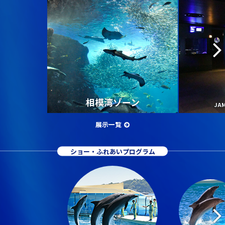
相模湾ゾーン
JA
展示一覧
ショー・ふれあいプログラム