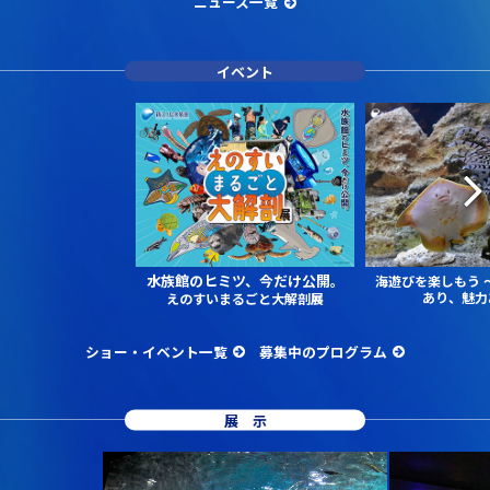
ニュース一覧
イベント
水族館のヒミツ、今だけ公開。
海遊びを楽しもう
あり、魅力
えのすいまるごと大解剖展
ショー・イベント一覧
募集中のプログラム
展示