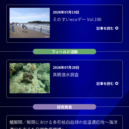
2026年07月19日
えのすいecoデー Vol.190
記事を読む
フィールド活動
2026年07月28日
真鶴潜水調査
記事を読む
研究発表
鰭脚類／鯨類における多形核白血球の低温適応性～海洋