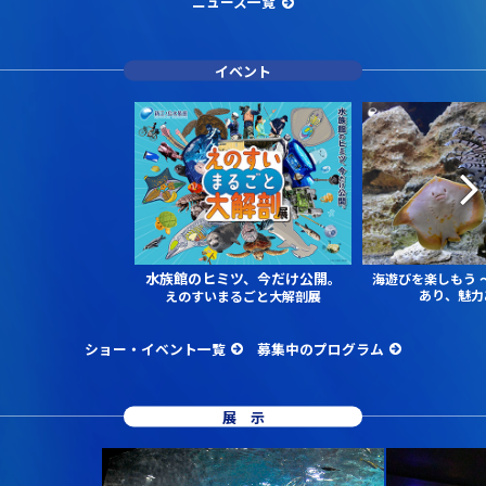
ニュース一覧
イベント
水族館のヒミツ、今だけ公開。
海遊びを楽しもう
あり、魅力
えのすいまるごと大解剖展
ショー・イベント一覧
募集中のプログラム
展示