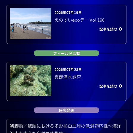
2026年07月19日
えのすいecoデー Vol.190
記事を読む
フィールド活動
2026年07月28日
真鶴潜水調査
記事を読む
研究発表
鰭脚類／鯨類における多形核白血球の低温適応性～海洋