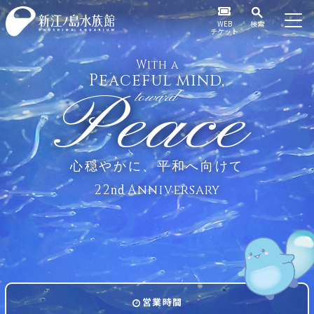
WEB
検索
チケット
With a
Peaceful mind,
Peace
toward
心穏やかに、平和へ向けて
22
Anniversary
nd
営業時間