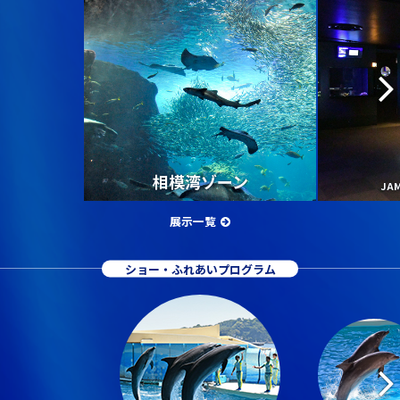
相模湾ゾーン
JA
展示一覧
ショー・ふれあいプログラム