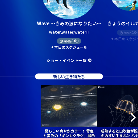
Wave ～きみの波になりたい～
きょうのイルカ
water,water,water!!
10
毎回各
本日のスケジ
10
毎回各
分
本日のスケジュール
ショー・イベント一覧
新しい生き物たち
夏らしい爽やかカラー！ 青色
成熟すると山吹色が際
と黄色の「ギンカクラゲ」展示
えのすい生まれ＞ ハ