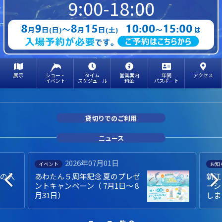
9:00-18:00
展示
ショー・
タイム
営業案内
年間
アクセス
イベント
スケジュール
料金
パスポート
貸切りでのご利用
ニュース
2026年07月01日
イベント
お知
での入
あわたん５周年記念 夏のプレゼ
新江
ントキャンペーン（ 7月1日～ 8
ーシ
月31日）
しま